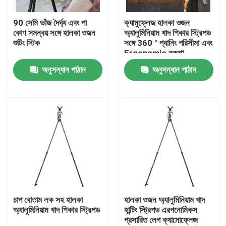
90 সেমি ভাঁজ দৈর্ঘ্য এবং পা
ক্যামুফ্লেজ হালকা ওজন
VR প্রদর্শন
কোণ সমন্বয় সঙ্গে হালকা ওজন
অ্যালুমিনিয়াম খাদ শিকার স্ট্রিপড
শুটিং স্টিক
সঙ্গে 360 ° প্যানিং পরিসীমা এবং
Ergonomic নকশা
আমাদের সম্পর্কে
অনুসন্ধান পাঠান
অনুসন্ধান পাঠান
কারখানা ভ্রমণ
মান নিয়ন্ত্রণ
আমাদের সাথে যোগাযোগ করুন
উদ্ধৃতির জন্য আবেদন
চাপ বোতাম লক সহ হালকা
হালকা ওজন অ্যালুমিনিয়াম খাদ
অ্যালুমিনিয়াম খাদ শিকার স্ট্রিপড
হান্টিং স্ট্রিপড এরগনোমিকস
প্রসারিত লেগ ক্যামোফ্লেজ
শিকার