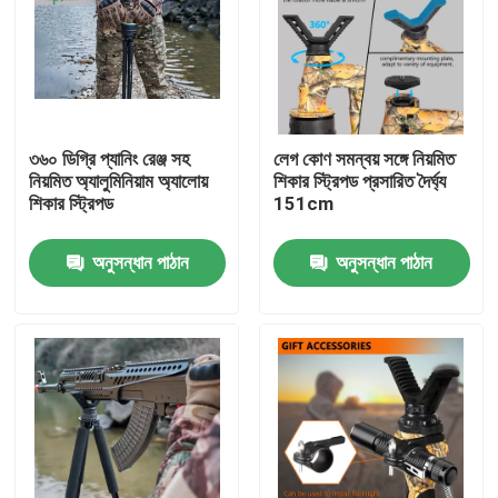
৩৬০ ডিগ্রি প্যানিং রেঞ্জ সহ
লেগ কোণ সমন্বয় সঙ্গে নিয়মিত
নিয়মিত অ্যালুমিনিয়াম অ্যালোয়
শিকার স্ট্রিপড প্রসারিত দৈর্ঘ্য
শিকার স্ট্রিপড
151cm
অনুসন্ধান পাঠান
অনুসন্ধান পাঠান
বাড়ি
পণ্য
ভিডিও