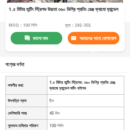
1.৫ মিটার হান্টিং স্ট্রিপড উচ্চতা ৩৬০ ডিগ্রি প্যানিং রেঞ্জ ক্যামো হ্যান্ডেল
MOQ：100 পিসি
মূল্য：24$-35$
ভালো দাম
আমাদের সাথে যোগাযোগ
করুন
পণ্যের বর্ণনা
1.৫ মিটার হান্টিং স্ট্রিপড
,
৩৬০ ডিগ্রি প্যানিং রেঞ্জ
,
লক্ষণীয় করা:
ক্যামো হ্যান্ডেল শুটিং বাইপড
উৎপত্তি স্থল
চীন
ডেলিভারি সময়
45 দিন
ন্যূনতম চাহিদার পরিমাণ
100 পিসি