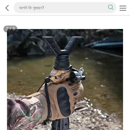
2
/
3