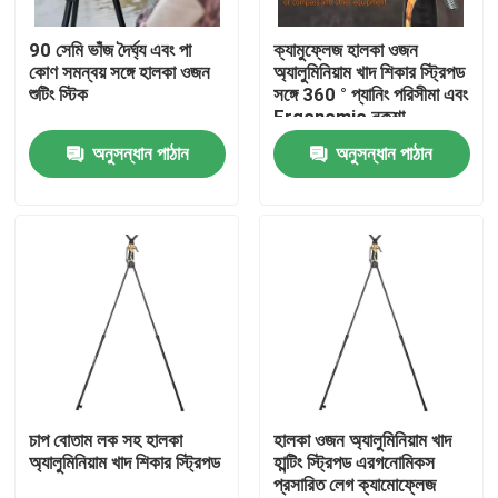
90 সেমি ভাঁজ দৈর্ঘ্য এবং পা
ক্যামুফ্লেজ হালকা ওজন
VR প্রদর্শন
কোণ সমন্বয় সঙ্গে হালকা ওজন
অ্যালুমিনিয়াম খাদ শিকার স্ট্রিপড
শুটিং স্টিক
সঙ্গে 360 ° প্যানিং পরিসীমা এবং
Ergonomic নকশা
আমাদের সম্পর্কে
অনুসন্ধান পাঠান
অনুসন্ধান পাঠান
কারখানা ভ্রমণ
মান নিয়ন্ত্রণ
আমাদের সাথে যোগাযোগ করুন
উদ্ধৃতির জন্য আবেদন
চাপ বোতাম লক সহ হালকা
হালকা ওজন অ্যালুমিনিয়াম খাদ
অ্যালুমিনিয়াম খাদ শিকার স্ট্রিপড
হান্টিং স্ট্রিপড এরগনোমিকস
প্রসারিত লেগ ক্যামোফ্লেজ
শিকার