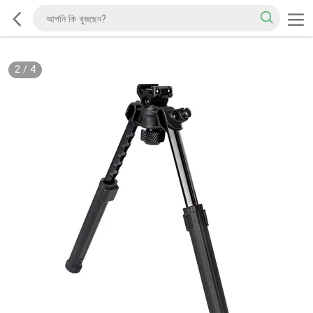
2
/
4