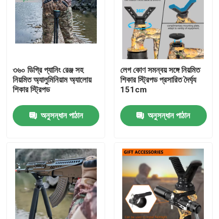
৩৬০ ডিগ্রি প্যানিং রেঞ্জ সহ
লেগ কোণ সমন্বয় সঙ্গে নিয়মিত
নিয়মিত অ্যালুমিনিয়াম অ্যালোয়
শিকার স্ট্রিপড প্রসারিত দৈর্ঘ্য
শিকার স্ট্রিপড
151cm
অনুসন্ধান পাঠান
অনুসন্ধান পাঠান
বাড়ি
পণ্য
ভিডিও