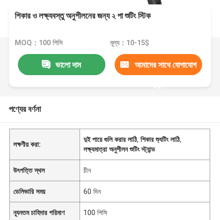
শিকার ও লক্ষ্যবস্তু অনুশীলনের জন্য ২ পা শুটিং স্টিক
MOQ：100 পিসি
মূল্য：10-15$
ভালো দাম
আমাদের সাথে যোগাযোগ
করুন
পণ্যের বর্ণনা
দুই পায়ে গুলি করার লাঠি
,
শিকার শ্যুটিং লাঠি
,
লক্ষণীয় করা:
লক্ষ্যমাত্রা অনুশীলন শুটিং স্ট্যান্ড
উৎপত্তি স্থল
চীন
ডেলিভারি সময়
60 দিন
ন্যূনতম চাহিদার পরিমাণ
100 পিসি