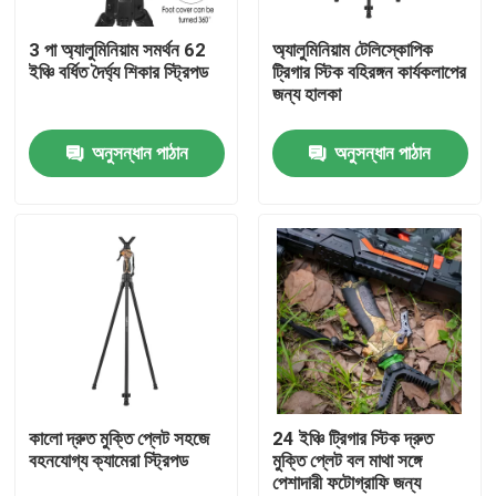
3 পা অ্যালুমিনিয়াম সমর্থন 62
অ্যালুমিনিয়াম টেলিস্কোপিক
VR প্রদর্শন
ইঞ্চি বর্ধিত দৈর্ঘ্য শিকার স্ট্রিপড
ট্রিগার স্টিক বহিরঙ্গন কার্যকলাপের
জন্য হালকা
আমাদের সম্পর্কে
অনুসন্ধান পাঠান
অনুসন্ধান পাঠান
কারখানা ভ্রমণ
মান নিয়ন্ত্রণ
আমাদের সাথে যোগাযোগ করুন
উদ্ধৃতির জন্য আবেদন
কালো দ্রুত মুক্তি প্লেট সহজে
24 ইঞ্চি ট্রিগার স্টিক দ্রুত
বহনযোগ্য ক্যামেরা স্ট্রিপড
মুক্তি প্লেট বল মাথা সঙ্গে
পেশাদারী ফটোগ্রাফি জন্য
শিকার