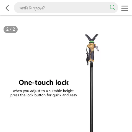
2
/
2