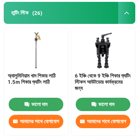
হান্টিং স্টিক
(26)
ঝুলন্ত ব্র্যাকেট
বহুমুখী বন্ধনী
পোর্টেবল স্ট্যান্ড
ডেস্ক
অ্যালুমিনিয়াম খাদ শিকার লাঠি
6 ইঞ্চি থেকে 9 ইঞ্চি শিকার শ্যুটিং
1.5m শিকার শ্যুটিং লাঠি
স্টিকস আউটডোর কার্যক্রমের
জন্য
ভালো দাম
ভালো দাম
আমাদের সাথে যোগাযোগ
আমাদের সাথে যোগাযোগ
করুন
করুন