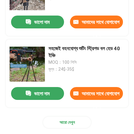
VR প্রদর্শন
ভালো দাম
আমাদের সাথে যোগাযোগ
করুন
আমাদের সম্পর্কে
সহজেই বহনযোগ্য শুটিং স্ট্রিপড বল হেড 40
কারখানা ভ্রমণ
ইঞ্চি
MOQ：100 পিসি
মূল্য：24$-35$
মান নিয়ন্ত্রণ
আমাদের সাথে যোগাযোগ করুন
ভালো দাম
আমাদের সাথে যোগাযোগ
করুন
উদ্ধৃতির জন্য আবেদন
আরো দেখুন
শিকার