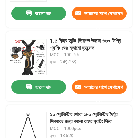
ভালো দাম
আমাদের সাথে যোগাযোগ
করুন
1.৫ মিটার হান্টিং স্ট্রিপড উচ্চতা ৩৬০ ডিগ্রি
প্যানিং রেঞ্জ ক্যামো হ্যান্ডেল
MOQ：100 পিসি
মূল্য：24$-35$
ভালো দাম
আমাদের সাথে যোগাযোগ
বাড়ি
করুন
৯০ সেন্টিমিটার থেকে ১৮০ সেন্টিমিটার দৈর্ঘ্য
পণ্য
শিকারের জন্য কালো রঙের শ্যুটিং স্টিক
MOQ：1000pcs
ভিডিও
মূল্য：13.52$