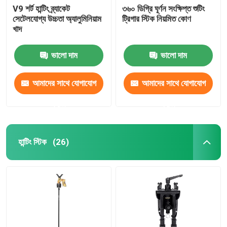
V9 শর্ট হান্টিং ব্র্যাকেট
৩৬০ ডিগ্রি ঘূর্ণন সংক্ষিপ্ত শুটিং
সেটেলযোগ্য উচ্চতা অ্যালুমিনিয়াম
ট্রিগার স্টিক নিয়মিত কোণ
ঝুলন্ত ব্র্যাকেট
খাদ
বহুমুখী বন্ধনী
ভালো দাম
ভালো দাম
আমাদের সাথে যোগাযোগ
আমাদের সাথে যোগাযোগ
পোর্টেবল স্ট্যান্ড
করুন
করুন
ডেস্ক
হান্টিং স্টিক
(26)