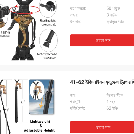
ধারণ ক্ষমতা:
50 পাউন্ড
ওজন:
3 পাউন্ড
উপাদান:
অ্যালুমিনিয়াম
ভালো দাম
41-62 ইঞ্চি নাইলন হ্যান্ডেল ট্রিগার স
নাম:
ট্রিগার স্টিক
গ্যারান্টি:
1 বছর
বর্ধিত দৈর্ঘ্য:
62 ইঞ্চি
ভালো দাম