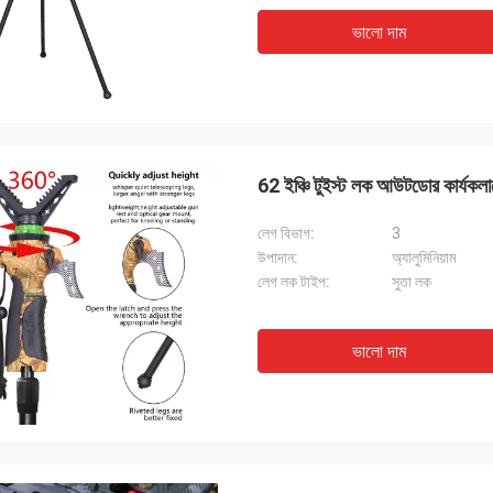
ভালো দাম
62 ইঞ্চি টুইস্ট লক আউটডোর কার্যকলাপ
লেগ বিভাগ:
3
উপাদান:
অ্যালুমিনিয়াম
লেগ লক টাইপ:
সুতা লক
ভালো দাম