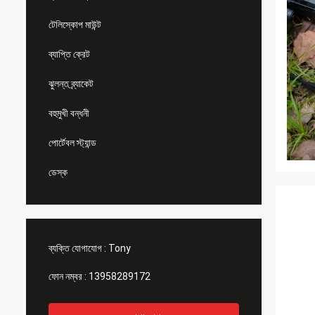
টেলিস্কোপ মাউন্ট
ব্যাপ্তি ক্রেট
ঝুলন্ত ব্র্যাকেট
বহুমুখী বন্ধনী
পোর্টেবল স্ট্যান্ড
ডেস্ক
ব্যক্তি যোগাযোগ :
Tony
ফোন নম্বর :
13958289172