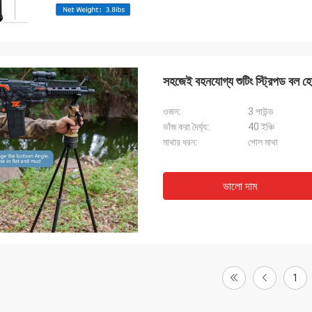
সহজেই বহনযোগ্য শুটিং স্ট্রিপড বল হে
ওজন:
3 পাউন্ড
ভাঁজ করা দৈর্ঘ্য:
40 ইঞ্চি
মাথার ধরন:
গোল মাথা
ভালো দাম
1