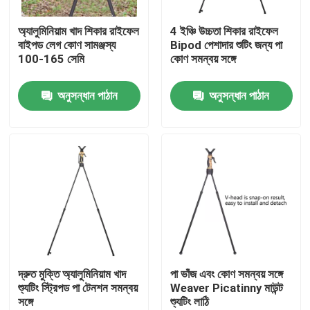
অ্যালুমিনিয়াম খাদ শিকার রাইফেল
4 ইঞ্চি উচ্চতা শিকার রাইফেল
VR প্রদর্শন
বাইপড লেগ কোণ সামঞ্জস্য
Bipod পেশাদার শুটিং জন্য পা
100-165 সেমি
কোণ সমন্বয় সঙ্গে
আমাদের সম্পর্কে
অনুসন্ধান পাঠান
অনুসন্ধান পাঠান
কারখানা ভ্রমণ
মান নিয়ন্ত্রণ
আমাদের সাথে যোগাযোগ করুন
উদ্ধৃতির জন্য আবেদন
দ্রুত মুক্তি অ্যালুমিনিয়াম খাদ
পা ভাঁজ এবং কোণ সমন্বয় সঙ্গে
শ্যুটিং স্ট্রিপড পা টেনশন সমন্বয়
Weaver Picatinny মাউন্ট
সঙ্গে
শ্যুটিং লাঠি
শিকার