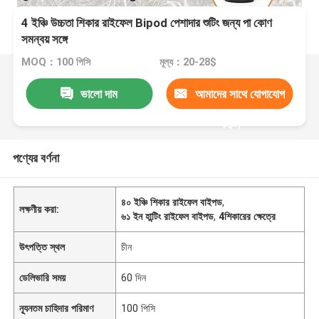
4 ইঞ্চি উচ্চতা শিকার রাইফেল Bipod পেশাদার শুটিং জন্য পা কোণ
সমন্বয় সঙ্গে
MOQ：100 পিসি
মূল্য：20-28$
ভালো দাম
আমাদের সাথে যোগাযোগ
করুন
পণ্যের বর্ণনা
৪০ ইঞ্চি শিকার রাইফেল বাইপড
,
লক্ষণীয় করা:
৬১ ইন হান্টিং রাইফেল বাইপড
,
4শিকারের ক্ষেত্রে
উৎপত্তি স্থল
চীন
ডেলিভারি সময়
60 দিন
ন্যূনতম চাহিদার পরিমাণ
100 পিসি