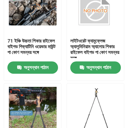
71 ইঞ্চি উচ্চতা শিকার রাইফেল
লাইটওয়েট ক্যামুফ্লেজ
বাইপড পিক্যাটিনি ওয়েভার মাউন্ট
অ্যালুমিনিয়াম অ্যালোয় শিকার
পা কোণ সমন্বয় সঙ্গে
রাইফেল বাইপড পা কোণ সমন্বয়
সঙ্গে
অনুসন্ধান পাঠান
অনুসন্ধান পাঠান
বাড়ি
পণ্য
ভিডিও