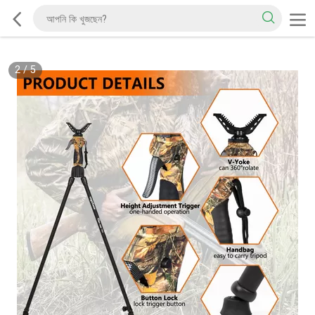
2
/
5