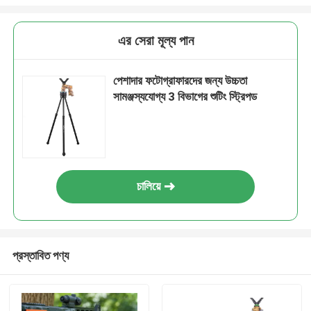
এর সেরা মূল্য পান
পেশাদার ফটোগ্রাফারদের জন্য উচ্চতা
সামঞ্জস্যযোগ্য 3 বিভাগের শুটিং স্ট্রিপড
চালিয়ে
প্রস্তাবিত পণ্য