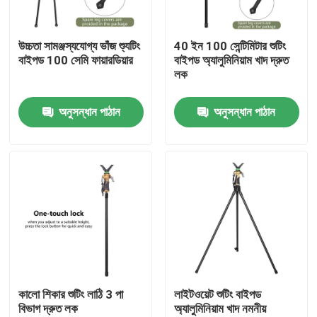
VR প্রদর্শন
উচ্চতা সামঞ্জস্যযোগ্য ভাঁজ শ্যুটিং
40 ইন 100 সেন্টিমিটার শুটিং
বাইপড 100 সেমি ফায়ারডিয়ার
বাইপড অ্যালুমিনিয়াম খাদ দ্রুত
লক
আমাদের সম্পর্কে
অনুসন্ধান পাঠান
অনুসন্ধান পাঠান
কারখানা ভ্রমণ
মান নিয়ন্ত্রণ
আমাদের সাথে যোগাযোগ করুন
উদ্ধৃতির জন্য আবেদন
কালো শিকার শুটিং লাঠি 3 পা
লাইটওয়েট শুটিং বাইপড
বিভাগ দ্রুত লক
অ্যালুমিনিয়াম খাদ নমনীয়
শিকার