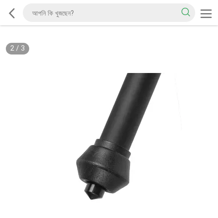
2
/
3