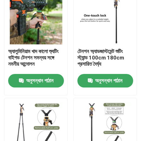
অ্যালুমিনিয়াম খাদ কালো শ্যুটিং
টেনশন অ্যাডজাস্টমেন্ট শুটিং
বাইপড টেনশন সমন্বয় সঙ্গে
স্ট্যান্ড 100cm 180cm
নমনীয় আন্দোলন
প্রসারিত দৈর্ঘ্য
অনুসন্ধান পাঠান
অনুসন্ধান পাঠান
বাড়ি
পণ্য
ভিডিও