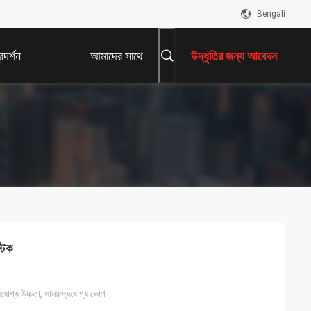
Bengali
দর্শন
আমাদের সাথে
উদ্ধৃতির জন্য আবেদন
যোগাযোগ করুন
্টিক
্যযোগ্য উচ্চতা, সামঞ্জস্যযোগ্য কোণ