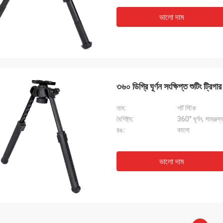
ভালো দাম
৩৬০ ডিগ্রি ঘূর্ণন সংক্ষিপ্ত শুটিং ট্রিগ
নাম:
শর্ট স্টিক
বৈশিষ্ট্য:
360° ঘূর্ণন, সামঞ্জস
রঙ:
কালো
ভালো দাম