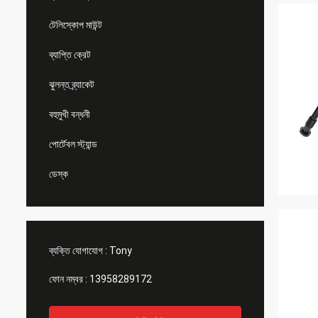
টেলিস্কোপ মাউন্ট
ব্যাপ্তি ক্রেট
ঝুলন্ত ব্র্যাকেট
বহুমুখী বন্ধনী
পোর্টেবল স্ট্যান্ড
ডেস্ক
ব্যক্তি যোগাযোগ :
Tony
ফোন নম্বর :
13958289172