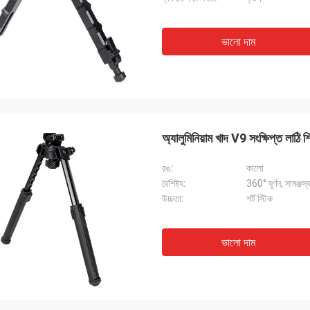
ভালো দাম
অ্যালুমিনিয়াম খাদ V9 সংক্ষিপ্ত লাঠি শ
রঙ:
কালো
বৈশিষ্ট্য:
360° ঘূর্ণন, সামঞ্জস
উচ্চতা:
শর্ট স্টিক
ভালো দাম