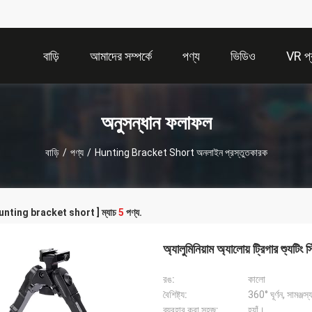
বাড়ি
আমাদের সম্পর্কে
পণ্য
ভিডিও
VR প্র
অনুসন্ধান ফলাফল
বাড়ি
/
পণ্য
/
Hunting Bracket Short অনলাইন প্রস্তুতকারক
[ hunting bracket short ] ম্যাচ
5
পণ্য.
অ্যালুমিনিয়াম অ্যালোয় ট্রিগার শ্যুটিং স
রঙ:
কালো
বৈশিষ্ট্য:
360° ঘূর্ণন, সামঞ্জস
ব্যবহার করা সহজ:
হ্যাঁ।