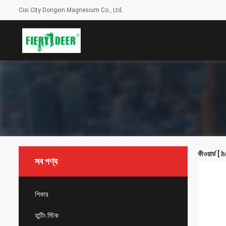
Cixi City Dongxin Magnesium Co., Ltd.
কীওয়ার্ড 
সব পণ্য
শিকার
হান্টিং স্টিক